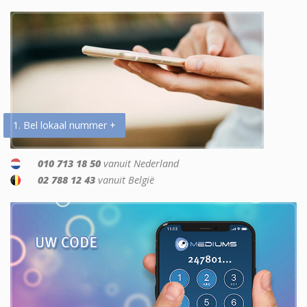
1. Bel lokaal nummer +
010 713 18 50
vanuit Nederland
02 788 12 43
vanuit België