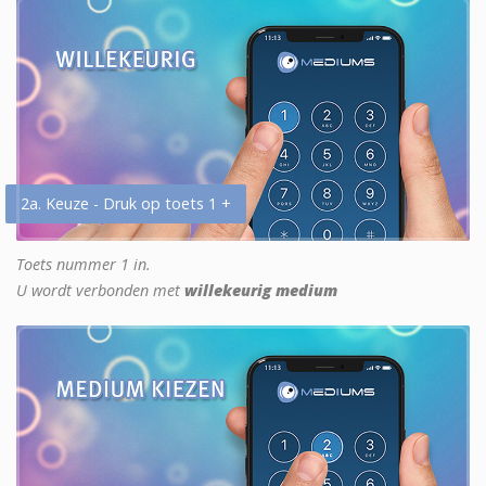
2a. Keuze - Druk op toets 1 +
Toets nummer 1 in.
U wordt verbonden met
willekeurig medium