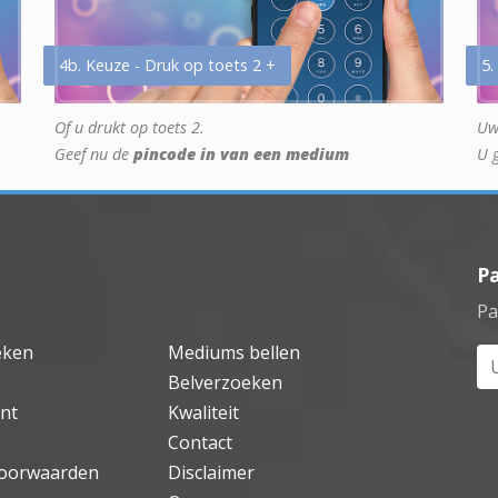
4b. Keuze - Druk op toets 2 +
5.
Of u drukt op toets 2.
Uw
Geef nu de
pincode in van een medium
U 
P
Pa
eken
Mediums bellen
Uw
Belverzoeken
nt
Kwaliteit
Contact
oorwaarden
Disclaimer