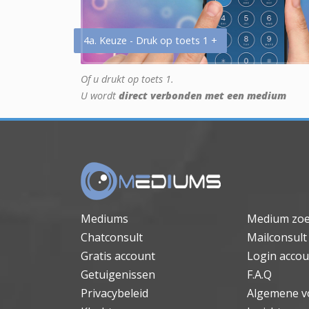
4a. Keuze - Druk op toets 1 +
Of u drukt op toets 1.
U wordt
direct verbonden met een medium
Mediums
Medium zo
Chatconsult
Mailconsult
Gratis account
Login accou
Getuigenissen
F.A.Q
Privacybeleid
Algemene v