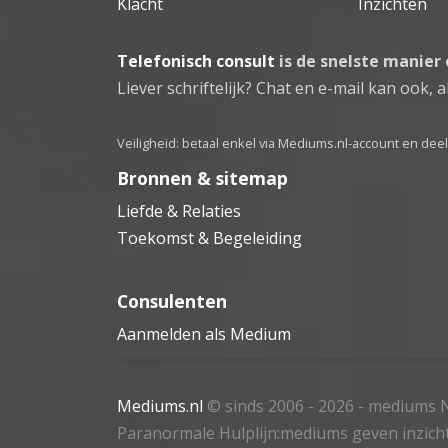
Klacht
Inzichten
Telefonisch consult
is de snelste manier
Liever schriftelijk? Chat en e-mail kan ook, al
Veiligheid: betaal enkel via Mediums.nl-account en de
Bronnen & sitemap
Liefde & Relaties
Toekomst & Begeleiding
Consulenten
Aanmelden als Medium
Mediums.nl
© sinds 2006 - 2026
- mediums N
Paranormale Hulplijn:mediums geven inzich