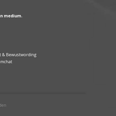
en medium
.
ht & Bewustwording
umchat
den