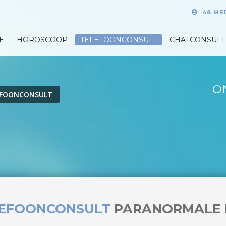
48 ME
E
HOROSCOOP
TELEFOONCONSULT
CHATCONSULT
O
EFOONCONSULT
LEFOONCONSULT
PARANORMALE 