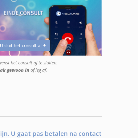
 U sluit het consult af +
enst het consult af te sluiten.
ak gewoon in
of leg af.
ijn. U gaat pas betalen na contact