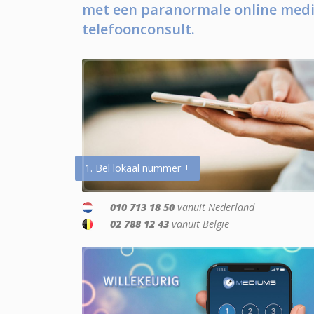
met een paranormale online medi
telefoonconsult.
1. Bel lokaal nummer +
010 713 18 50
vanuit Nederland
02 788 12 43
vanuit België