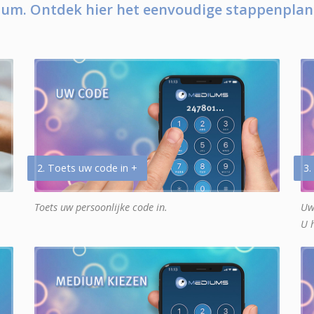
um. Ontdek hier het eenvoudige stappenplan
2. Toets uw code in +
3.
Toets uw persoonlijke code in.
Uw
U 