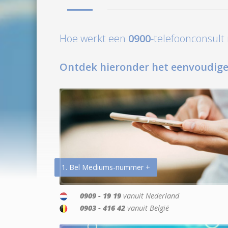
Hoe werkt een
0900
-telefoonconsul
Ontdek hieronder het eenvoudige
1. Bel Mediums-nummer +
0909 - 19 19
vanuit Nederland
0903 - 416 42
vanuit België