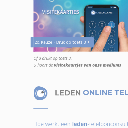
2c. Keuze - Druk op toets 3 +
Of u drukt op toets 3.
U hoort de
visitekaartjes van onze mediums
LEDEN
ONLINE TE
Hoe werkt een
leden
-telefoonconsult