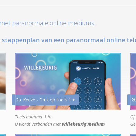
t met paranormale online mediums.
 stappenplan van een paranormaal online tel
2a. Keuze - Druk op toets 1 +
2b
Toets nummer 1 in.
Of 
U wordt verbonden met
willekeurig medium
Ge