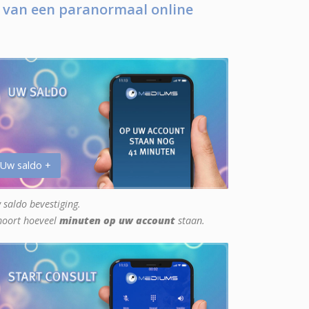
 van een paranormaal online
 Uw saldo +
 saldo bevestiging.
hoort hoeveel
minuten op uw account
staan.