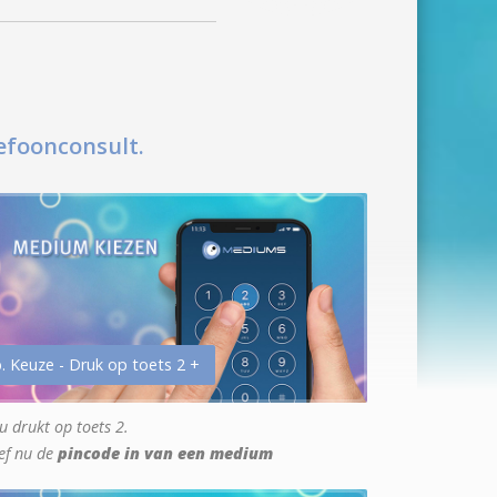
efoonconsult.
. Keuze - Druk op toets 2 +
u drukt op toets 2.
ef nu de
pincode in van een medium