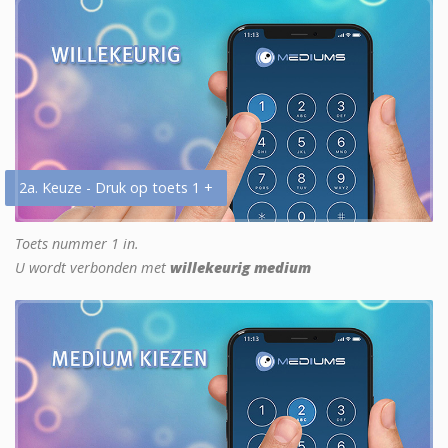
2a. Keuze - Druk op toets 1 +
Toets nummer 1 in.
U wordt verbonden met
willekeurig medium