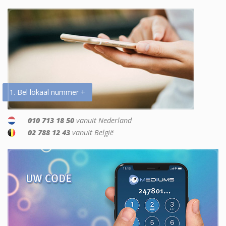
1. Bel lokaal nummer +
010 713 18 50
vanuit Nederland
02 788 12 43
vanuit België