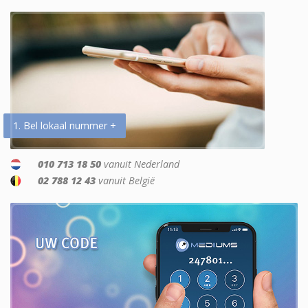
1. Bel lokaal nummer +
010 713 18 50
vanuit Nederland
02 788 12 43
vanuit België