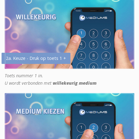
2a. Keuze - Druk op toets 1 +
Toets nummer 1 in.
U wordt verbonden met
willekeurig medium