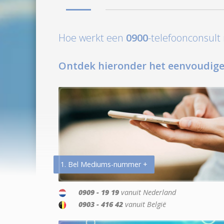
Hoe werkt een
0900
-telefoonconsul
Ontdek hieronder het eenvoudige
1. Bel Mediums-nummer +
0909 - 19 19
vanuit Nederland
0903 - 416 42
vanuit België