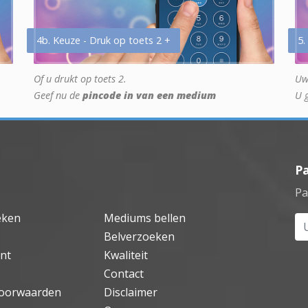
4b. Keuze - Druk op toets 2 +
5.
Of u drukt op toets 2.
Uw
Geef nu de
pincode in van een medium
U 
P
Pa
eken
Mediums bellen
Uw
Belverzoeken
nt
Kwaliteit
Contact
oorwaarden
Disclaimer