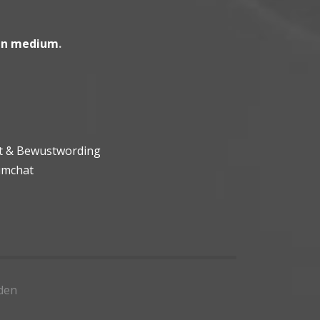
en medium
.
ht & Bewustwording
umchat
den