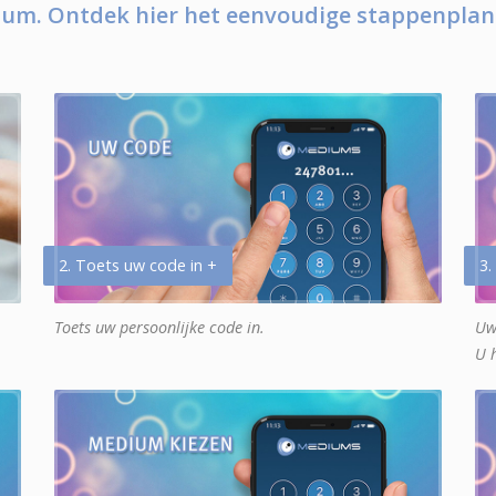
um. Ontdek hier het eenvoudige stappenplan
2. Toets uw code in +
3.
Toets uw persoonlijke code in.
Uw
U 