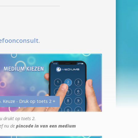
efoonconsult.
. Keuze - Druk op toets 2 +
u drukt op toets 2.
ef nu de
pincode in van een medium