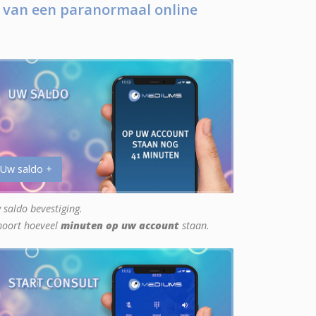
 van een paranormaal online
 Uw saldo +
 saldo bevestiging.
hoort hoeveel
minuten op uw account
staan.