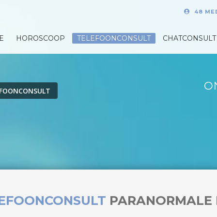
48 ME
E
HOROSCOOP
TELEFOONCONSULT
CHATCONSULT
O
EFOONCONSULT
LEFOONCONSULT
PARANORMALE 