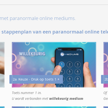
t met paranormale online mediums.
 stappenplan van een paranormaal online tel
2a. Keuze - Druk op toets 1 +
2b
Toets nummer 1 in.
Of 
U wordt verbonden met
willekeurig medium
Ge