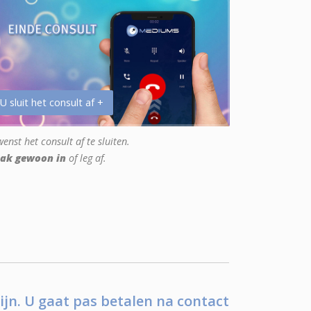
 U sluit het consult af +
enst het consult af te sluiten.
ak gewoon in
of leg af.
ijn. U gaat pas betalen na contact