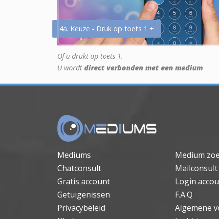
4a. Keuze - Druk op toets 1 +
Of u drukt op toets 1.
U wordt
direct verbonden met een medium
Mediums
Medium zo
Chatconsult
Mailconsult
Gratis account
Login accou
Getuigenissen
F.A.Q
Privacybeleid
Algemene v