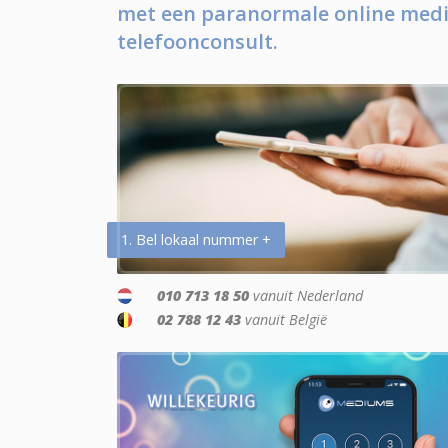
met een paranormale online medi
telefoonconsult.
1. Bel lokaal nummer +
010 713 18 50
vanuit Nederland
02 788 12 43
vanuit België