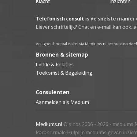
Klacht
Inzichten
Telefonisch consult
is de snelste manier
Liever schriftelijk? Chat en e-mail kan ook, al
Veiligheid: betaal enkel via Mediums.nl-account en de
Bronnen & sitemap
Liefde & Relaties
Toekomst & Begeleiding
Consulenten
Aanmelden als Medium
Mediums.nl
© sinds 2006 - 2026
- mediums N
Paranormale Hulplijn:mediums geven inzich