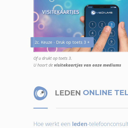
2c. Keuze - Druk op toets 3 +
Of u drukt op toets 3.
U hoort de
visitekaartjes van onze mediums
LEDEN
ONLINE TE
Hoe werkt een
leden
-telefoonconsult