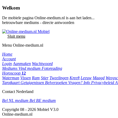
Welkom
De mobiele pagina Online-medium.nl is aan het laden...
betrouwbare mediums - directe antwoorden
Sluit menu
Menu Online-medium.nl
Home
Account
Login
Aanmaken
Wachtwoord
Mediums
Vind medium
Fotoreading
Horoscoop
12
Waterman
Vissen
Ram
Stier
Tweelingen
Kreeft
Leeuw
Maagd
Weegsc
Tarotkaart
Getuigenissen
Belverzoeken
Vragen?
Info
Privacybeleid
A
Contact Nederland
Bel NL medium
Bel BE medium
Copyright 08 - 2026 Mobiel V3.0
Online-medium.nl