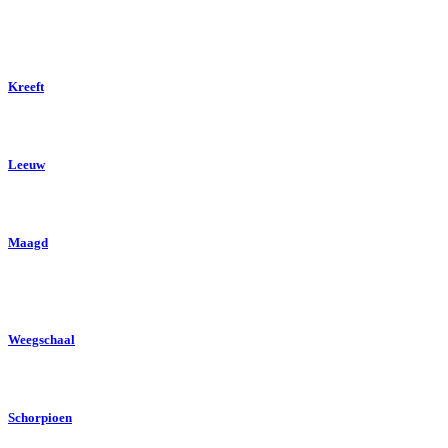
Kreeft
Leeuw
Maagd
Weegschaal
Schorpioen