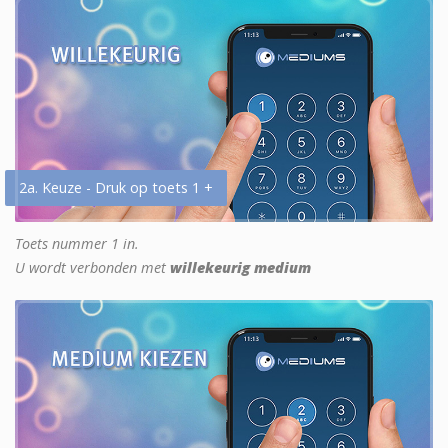
2a. Keuze - Druk op toets 1 +
Toets nummer 1 in.
U wordt verbonden met
willekeurig medium