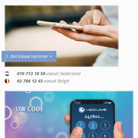
1. Bel lokaal nummer +
010 713 18 50
vanuit Nederland
02 788 12 43
vanuit België