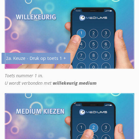
2a. Keuze - Druk op toets 1 +
Toets nummer 1 in.
U wordt verbonden met
willekeurig medium