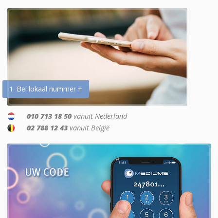
1. Bel lokaal nummer +
010 713 18 50
vanuit Nederland
02 788 12 43
vanuit België