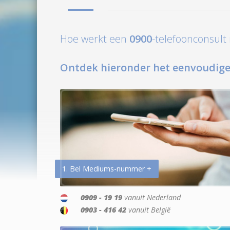
Hoe werkt een
0900
-telefoonconsul
Ontdek hieronder het eenvoudige
1. Bel Mediums-nummer +
0909 - 19 19
vanuit Nederland
0903 - 416 42
vanuit België