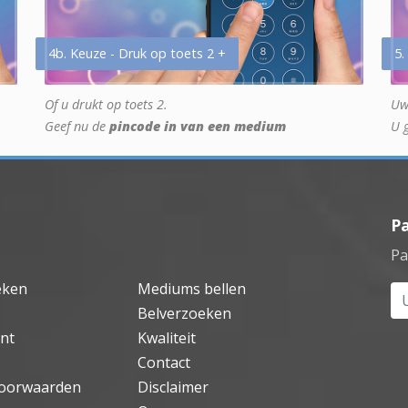
4b. Keuze - Druk op toets 2 +
5.
Of u drukt op toets 2.
Uw
Geef nu de
pincode in van een medium
U 
P
Pa
eken
Mediums bellen
Uw
Belverzoeken
nt
Kwaliteit
Contact
oorwaarden
Disclaimer