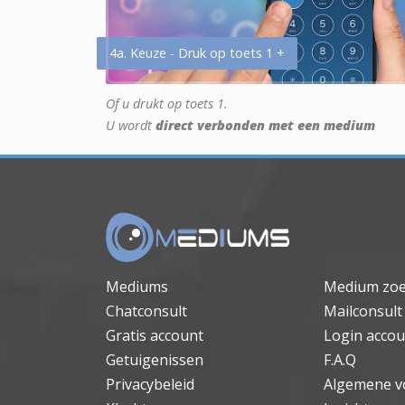
4a. Keuze - Druk op toets 1 +
Of u drukt op toets 1.
U wordt
direct verbonden met een medium
Mediums
Medium zo
Chatconsult
Mailconsult
Gratis account
Login accou
Getuigenissen
F.A.Q
Privacybeleid
Algemene v