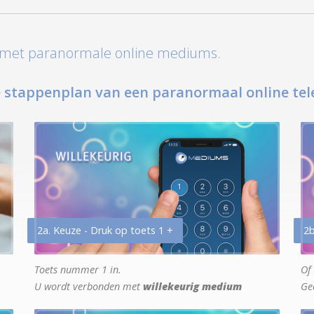
t met paranormale online mediums.
 stappenplan van een paranormaal online tel
2a. Keuze - Druk op toets 1 +
2b
Toets nummer 1 in.
Of 
U wordt verbonden met
willekeurig medium
Ge