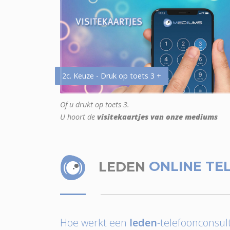
2c. Keuze - Druk op toets 3 +
Of u drukt op toets 3.
U hoort de
visitekaartjes van onze mediums
LEDEN
ONLINE TE
Hoe werkt een
leden
-telefoonconsult