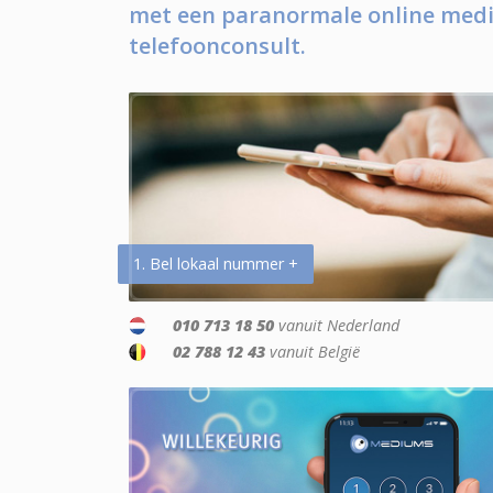
met een paranormale online medi
telefoonconsult.
1. Bel lokaal nummer +
010 713 18 50
vanuit Nederland
02 788 12 43
vanuit België