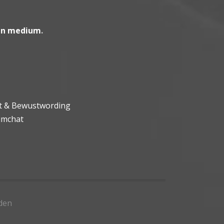
en medium
.
ht & Bewustwording
umchat
den