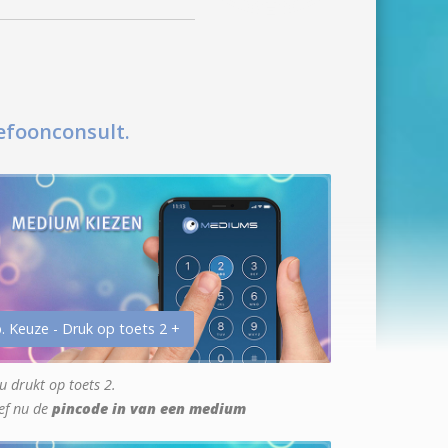
efoonconsult.
. Keuze - Druk op toets 2 +
u drukt op toets 2.
ef nu de
pincode in van een medium