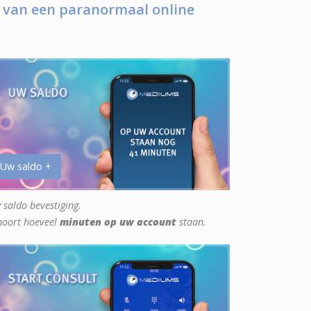
 van een paranormaal online
 Uw saldo +
 saldo bevestiging.
hoort hoeveel
minuten op uw account
staan.