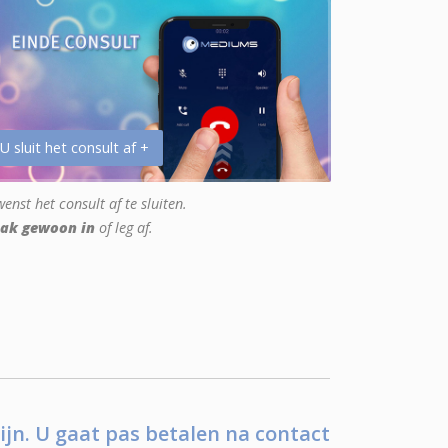
 U sluit het consult af +
enst het consult af te sluiten.
ak gewoon in
of leg af.
ijn. U gaat pas betalen na contact