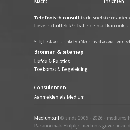
Klacht
Inzichten
Telefonisch consult
is de snelste manier
Liever schriftelijk? Chat en e-mail kan ook, al
Veiligheid: betaal enkel via Mediums.nl-account en de
Bronnen & sitemap
Liefde & Relaties
Toekomst & Begeleiding
Consulenten
Aanmelden als Medium
Mediums.nl
© sinds 2006 - 2026
- mediums N
Paranormale Hulplijn:mediums geven inzich