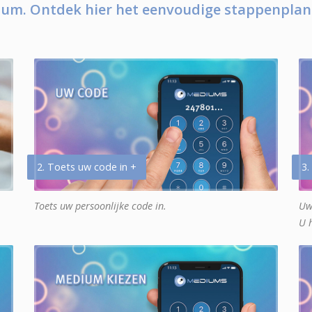
um. Ontdek hier het eenvoudige stappenplan
2. Toets uw code in +
3.
Toets uw persoonlijke code in.
Uw
U 