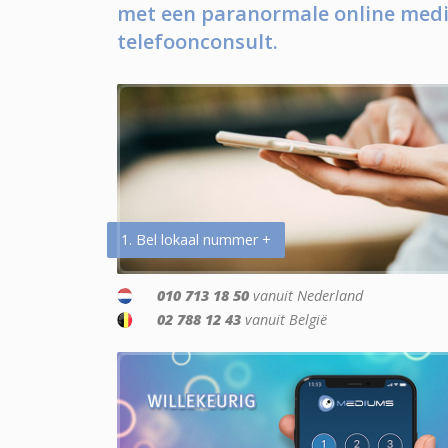
met een paranormale online medi
telefoonconsult.
1. Bel lokaal nummer +
010 713 18 50
vanuit Nederland
02 788 12 43
vanuit België