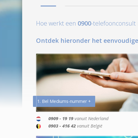
Hoe werkt een
0900
-telefoonconsul
Ontdek hieronder het eenvoudige
1. Bel Mediums-nummer +
0909 - 19 19
vanuit Nederland
0903 - 416 42
vanuit België