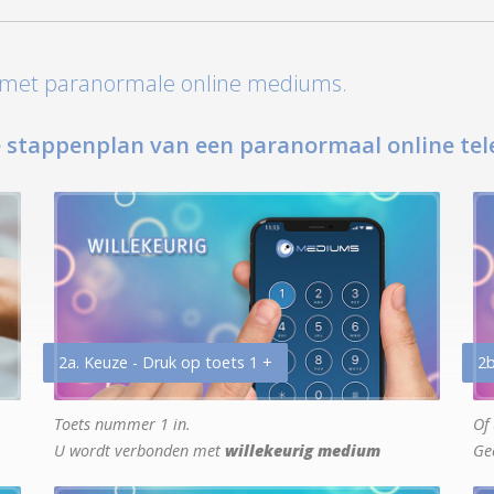
t met paranormale online mediums.
 stappenplan van een paranormaal online tel
2a. Keuze - Druk op toets 1 +
2b
Toets nummer 1 in.
Of 
U wordt verbonden met
willekeurig medium
Ge