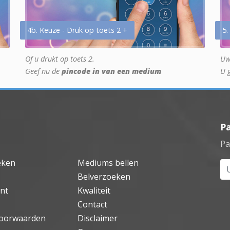
4b. Keuze - Druk op toets 2 +
5.
Of u drukt op toets 2.
Uw
Geef nu de
pincode in van een medium
U 
P
Pa
eken
Mediums bellen
Uw
Belverzoeken
nt
Kwaliteit
Contact
oorwaarden
Disclaimer