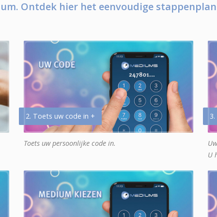
um. Ontdek hier het eenvoudige stappenplan
2. Toets uw code in +
3.
Toets uw persoonlijke code in.
Uw
U 