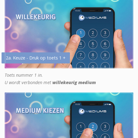
2a. Keuze - Druk op toets 1 +
Toets nummer 1 in.
U wordt verbonden met
willekeurig medium