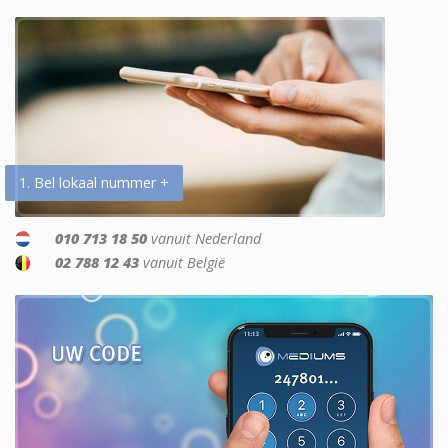
1. Bel lokaal nummer +
010 713 18 50
vanuit Nederland
02 788 12 43
vanuit België